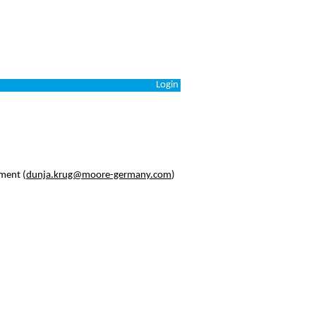
Login
ement (
dunja.krug@moore-germany.com
)