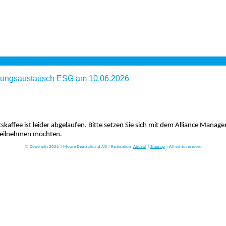
hrungsaustausch ESG am 10.06.2026
skaffee ist leider abgelaufen. Bitte setzen Sie sich mit dem Alliance Manag
 teilnehmen möchten.
© Copyright 2026 | Moore Deutschland AG | Realisation:
Abusol
|
Sitemap
| All rights reserved